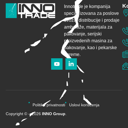
Ko
Innotrade je kompanija
specijalizovana za poslove
uvoza, distribucije i prodaje
ambalaže,
materijala za
pakovanje, serijski
proizvedenih masina za
pakovanje, kao i pekarske
opreme.
Politika privatnosti
Uslovi korišćenja
Copyright © – 2026
INNO Group
.