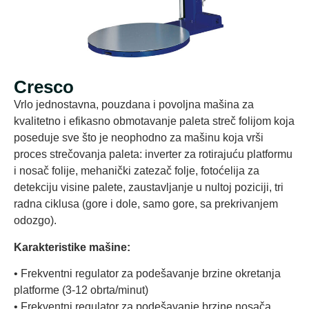
Cresco
Vrlo jednostavna, pouzdana i povoljna mašina za
kvalitetno i efikasno obmotavanje paleta streč folijom koja
poseduje sve što je neophodno za mašinu koja vrši
proces strečovanja paleta: inverter za rotirajuću platformu
i nosač folije, mehanički zatezač folje, fotoćelija za
detekciju visine palete, zaustavljanje u nultoj poziciji, tri
radna ciklusa (gore i dole, samo gore, sa prekrivanjem
odozgo).
Karakteristike mašine:
• Frekventni regulator za podešavanje brzine okretanja
platforme (3-12 obrta/minut)
• Frekventni regulator za podešavanje brzine nosača