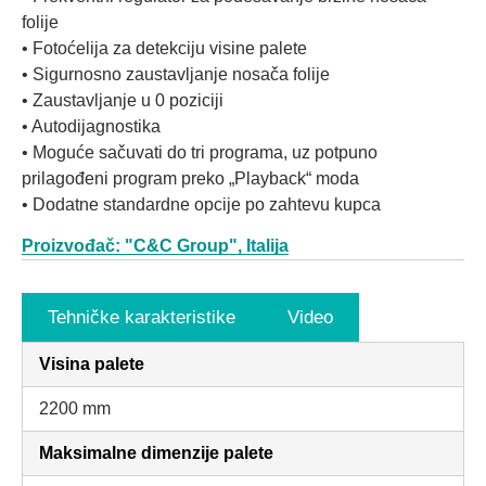
folije
• Fotoćelija za detekciju visine palete
• Sigurnosno zaustavljanje nosača folije
• Zaustavljanje u 0 poziciji
• Autodijagnostika
• Moguće sačuvati do tri programa, uz potpuno
prilagođeni program preko „Playback“ moda
• Dodatne standardne opcije po zahtevu kupca
Proizvođač: "C&C Group", Italija
Tehničke karakteristike
Video
Visina palete
2200 mm
Maksimalne dimenzije palete