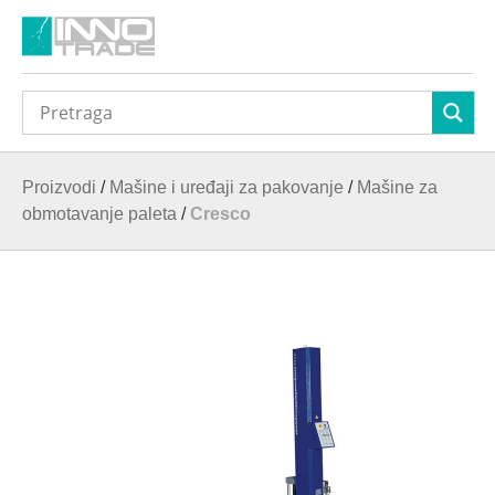
Proizvodi
/
Mašine i uređaji za pakovanje
/
Mašine za
obmotavanje paleta
/
Cresco