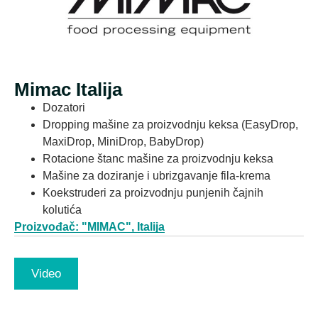
Mimac Italija
Dozatori
Dropping mašine za proizvodnju keksa (EasyDrop,
MaxiDrop, MiniDrop, BabyDrop)
Rotacione štanc mašine za proizvodnju keksa
Mašine za doziranje i ubrizgavanje fila-krema
Koekstruderi za proizvodnju punjenih čajnih
kolutića
Proizvođač: "MIMAC", Italija
Video