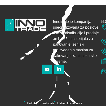
Ko
Innotrade je kompanija
specijalizovana za poslove
uvoza, distribucije i prodaje
ambalaže,
materijala za
pakovanje, serijski
proizvedenih masina za
pakovanje, kao i pekarske
opreme.
Politika privatnosti
Uslovi korišćenja