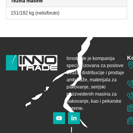
Težina mašine
151/182 kg (neto/bruto)
Ko
Innotrade je kompanija
specijalizovana za poslove
uvoza, distribucije i prodaje
ambalaže,
materijala za
pakovanje, serijski
proizvedenih masina za
pakovanje, kao i pekarske
opreme.