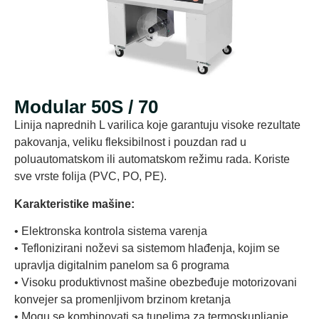
Modular 50S / 70
Linija naprednih L varilica koje garantuju visoke rezultate
pakovanja, veliku fleksibilnost i pouzdan rad u
poluautomatskom ili automatskom režimu rada. Koriste
sve vrste folija (PVC, PO, PE).
Karakteristike mašine:
• Elektronska kontrola sistema varenja
• Teflonizirani noževi sa sistemom hlađenja, kojim se
upravlja digitalnim panelom sa 6 programa
• Visoku produktivnost mašine obezbeđuje motorizovani
konvejer sa promenljivom brzinom kretanja
• Mogu se kombinovati sa tunelima za termoskupljanje