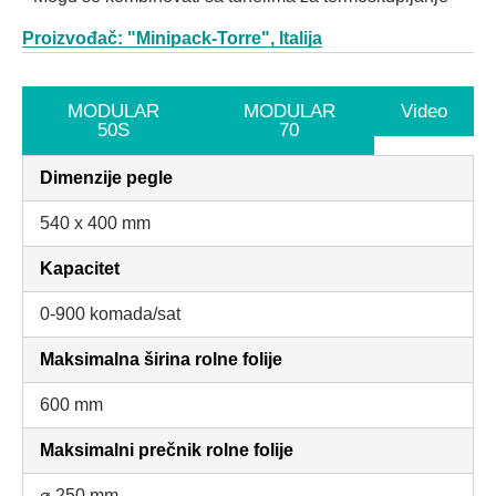
Proizvođač: "Minipack-Torre", Italija
MODULAR
MODULAR
Video
50S
70
Dimenzije pegle
540 x 400 mm
Kapacitet
0-900 komada/sat
Maksimalna širina rolne folije
600 mm
Maksimalni prečnik rolne folije
⌀ 250 mm