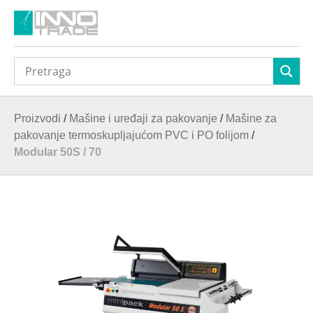
Proizvodi
/
Mašine i uređaji za pakovanje
/
Mašine za
pakovanje termoskupljajućom PVC i PO folijom
/
Modular 50S / 70