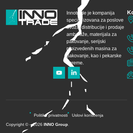
Ko
Innotrade je kompanija
specijalizovana za poslove
uvoza, distribucije i prodaje
ambalaže,
materijala za
pakovanje, serijski
proizvedenih masina za
pakovanje, kao i pekarske
opreme.
Politika privatnosti
Uslovi korišćenja
Copyright © – 2026
INNO Group
.